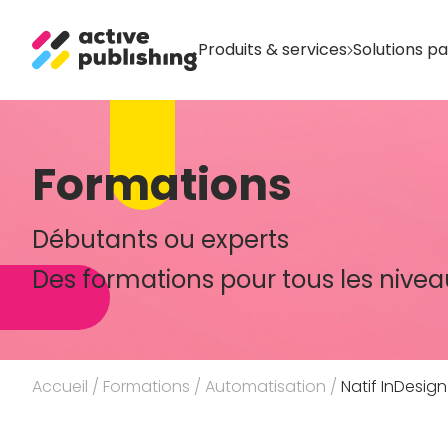
Produits & services
Solutions p
Formations
Débutants ou experts
Des formations pour tous les nivea
Accueil
/
Formations
/
Automatisation
/
Natif InDesign