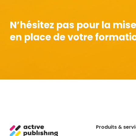
N’hésitez pas pour la mis
en place de votre formatio
Produits & serv