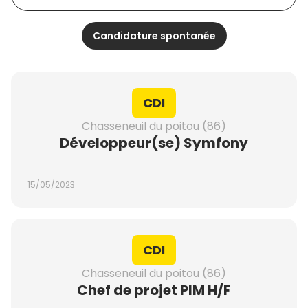
Candidature spontanée
CDI
Chasseneuil du poitou (86)
Développeur(se) Symfony
15/05/2023
CDI
Chasseneuil du poitou (86)
Chef de projet PIM H/F