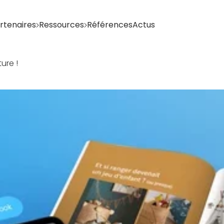
artenaires
Ressources
Références
Actus
ure !