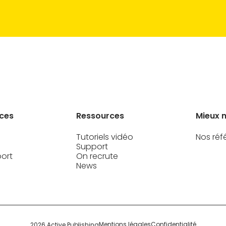
ices
Ressources
Mieux 
Tutoriels vidéo
Nos réf
Support
port
On recrute
News
Mentions légales
Confidentialité
2026 Active Publishing